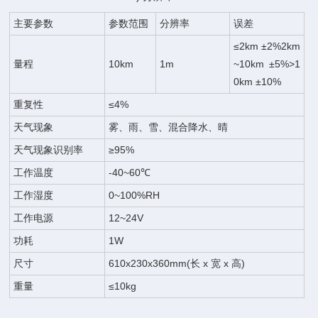
主要参数
参数范围
分辨率
误差
≤2km ±2%2km
量程
10km
1m
~10km ±5%>1
0km ±10%
重复性
≤4%
天气现象
雾、雨、雪、混合降水、晴
天气现象识别率
≥95%
工作温度
-40~60℃
工作湿度
0~100%RH
工作电源
12~24V
功耗
1W
尺寸
610x230x360mm(长 x 宽 x 高)
重量
≤10kg