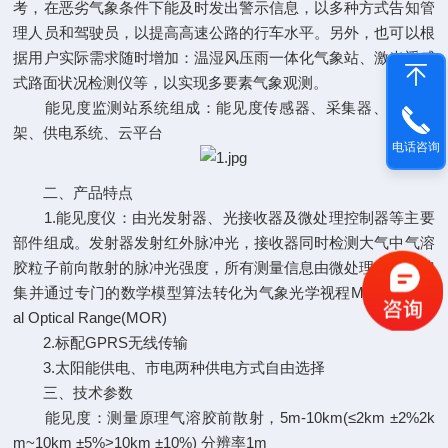
考，在恶劣气象条件下能及时发出警示信息，以多种方式告知管
理人员和驾驶员，以提高高速公路的行车水平。另外，也可以根
据用户实际需求随时增加：温湿风压雨一体化气象站、激光遥感
式路面状况检测仪等，以实现多要素气象观测。
能见度监测站系统组成：能见度传感器、采集器、立杆支
架、供电系统、云平台
电话咨询
二、产品特点
1.能见度仪：由光发射器、光接收器及微处理控制器等主要
部件组成。发射器发射红外脉冲光，接收器同时检测大气中气溶
胶粒子前向散射的脉冲光强度，所有测量信息由微处理控制器搜
集并通过专门的数学模型算法转化为气象光学视程Meteorologic
al Optical Range(MOR)
2.标配GPRS无线传输
3.太阳能供电、市电两种供电方式自由选择
三、技术参数
能见度：测量原理气溶胶前散射，5m-10km(≤2km ±2%2k
m~10km ±5%>10km ±10%) 分辨率1m