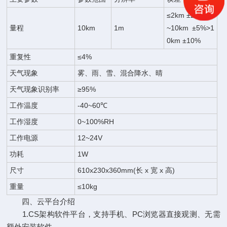
≤2km ±2%2km
量程
10km
1m
~10km ±5%>1
0km ±10%
重复性
≤4%
天气现象
雾、雨、雪、混合降水、晴
天气现象识别率
≥95%
工作温度
-40~60℃
工作湿度
0~100%RH
工作电源
12~24V
功耗
1W
尺寸
610x230x360mm(长 x 宽 x 高)
重量
≤10kg
四、云平台介绍
1.CS架构软件平台，支持手机、PC浏览器直接观测、无需
额外安装软件。