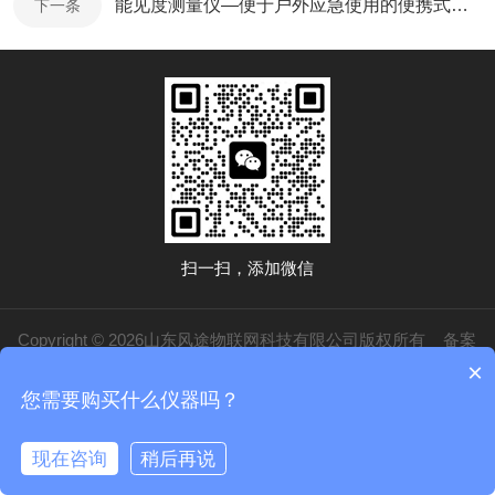
能见度测量仪—便于户外应急使用的便携式能见度检测仪@2025全+境+派+送
下一条
扫一扫，添加微信
Copyright © 2026山东风途物联网科技有限公司版权所有
备案
×
号：鲁ICP备19014883号-20
技术支持：
化工仪器网
管理登录
sitemap.xml
您需要购买什么仪器吗？
鲁公网安备37079402370840
现在咨询
稍后再说
在线咨询
电话/微信