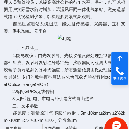
理人员和驾驶员，以提高高速公路的行车水平。另外，也可以根
据用户实际需求随时增加：温湿风压雨一体化气象站、激光遥感
式路面状况检测仪等，以实现多要素气象观测。
能见度监测站系统组成：能见度传感器、采集器、立杆支
架、供电系统、云平台
二、产品特点
1.能见度仪：由光发射器、光接收器及微处理控制器等主要
部件组成。发射器发射红外脉冲光，接收器同时检测大气中气溶
胶粒子前向散射的脉冲光强度，所有测量信息由微处理控制器搜
集并通过专门的数学模型算法转化为气象光学视程Meteorologic
电话咨询
al Optical Range(MOR)
2.标配GPRS无线传输
3.太阳能供电、市电两种供电方式自由选择
三、技术参数
能见度：测量原理气溶胶前散射，5m-10km(≤2km ±2%2k
m~10km ±5%>10km ±10%) 分辨率1m
主要参数
参数范围
分辨率
误差