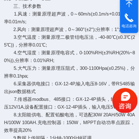
三、技术参数
1.风速：测量原理超声波，0～60m/s(±0.1m/s+0.01V)分辨
率0.01m/s;
电话咨询
2.风向：测量原理超声波，0～360°(±2°);分辨率：1°;
3.空气温度：测量原理二极管结电压法，-40-80℃(±0.3℃(2
5℃))，分辨率0.01℃;
4.空气湿度：测量原理电容式，0-100%RH(±3%RH(20%~8
0%)),分辨率：0.01%RH;
5.大气压力：测量原理压阻式，300-1100Hpa(±0.25%)，分
辨率0.1hpa;
6.采集器供电接口：GX-12-4P,输入电压8-16V，带RS485输
出json数据格式
7.传感器modbus、485接口：GX-12-4P插头，输出供电电
压12V/1A,设备配置接口：GX-12-4P插头，输入电压5V
8.太阳能供电、配置铅酸电池，可选配30W 20AH/50W 40A
H/100W 100AH.充电控制器：150W，MPPT自动功率点跟踪，
效率提高20%
9.数据上传间隔：1分钟-1000分钟可调