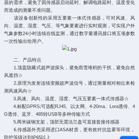
器的需求，避免了因传感器启动延时、解调电路延时、温度变化
而造成的测量不准问题。
该设备创新性的采用五要素一体式传感器，可对风速、风
向、温度、湿度、气压、等气象要素进行实时观测，可实现户外
气象参数24小时连续在线监测，通过数字量通讯接口将五项参数
一次性输出给用户。
二、产品特点
1.顶盖隐藏式超声波探头，避免雨雪堆积的干扰，避免自然
风遮挡☆
2.原理为发射连续变频超声波信号，通过测量相对相位来检
测风速风向☆
3.风速、风向、温度、湿度、气压五要素一体式传感器☆
4.标配GPRS;可选配RJ45、以太网、4-20ma、Lora透传、4
G透传、蓝牙、485转USB等多种传输方式
5.两米碳钢支架，顶部无需法兰盘可直接套接传感器
6.传感器外壳采用进口ASA材质，更有效对抗盐雾等环境，
防护等级达到IP65以上