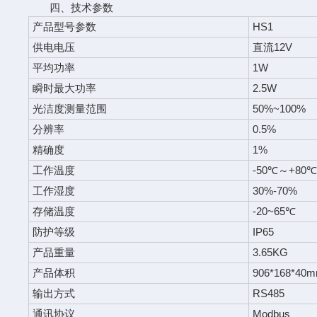
四、技术参数
产品型号参数
HS1
供电电压
直流12V
平均功率
1W
瞬时最大功率
2.5W
光洁度测量范围
50%~100%
分辨率
0.5%
精确度
1%
工作温度
-50℃～+80
工作湿度
30%-70%
存储温度
-20~65℃
防护等级
IP65
产品重量
3.65KG
产品体积
906*168*40
输出方式
RS485
通讯协议
Modbus