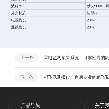
波特率
默认9600，
外壳材质
铝型材
电源线长
20m
通讯线长
20m
上一条
雷电监测预警系统—可靠性高的闪
下一条
稻飞虱测报仪—售后专业的稻飞虱
产品导航
关于