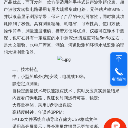
产品优点，而开发的一款方便适用的手持式超声波测距仪表。超
声波收发转换电路采用专用大规模集成电路，元件贴片率99%，
并以液晶显示测深结果，保证了产品的长期可靠性，同时将其功
耗降到了极低。具有测量精确、耗电省、可靠性高、使用方便、
操作简单、测量速度准确、携带方便等优点。仪器可在静水中测
深，也可在具有一定速度的水中测深;水流速度可达5m/秒左右，
是水文测验、水电厂库区、湖泊、河道勘测和环境水域监测的理
想水深测量仪器。
二、技术特点
中，小型船舷外(内)安装，电缆线10米;
电话咨询
静态定点测量;
自稳定测量技术与快速跟踪技术，实时反应真实测量结果;
内置看门狗电路，保证长时间运行可靠、稳定;
大容量存储，采用U盘导出数据;
高精度时钟，年误差3PPM;
FAT32文件系统自动导出存储为CSV格式文件;
采用高亮屏显示，野外测量数据显示更加清晰;