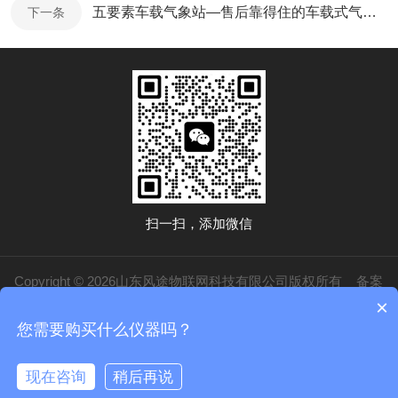
五要素车载气象站—售后靠得住的车载式气象站@2025全国发货
下一条
扫一扫，添加微信
Copyright © 2026山东风途物联网科技有限公司版权所有
备案
×
号：鲁ICP备19014883号-20
技术支持：
化工仪器网
管理登录
sitemap.xml
您需要购买什么仪器吗？
鲁公网安备37079402370840
现在咨询
稍后再说
在线咨询
电话/微信