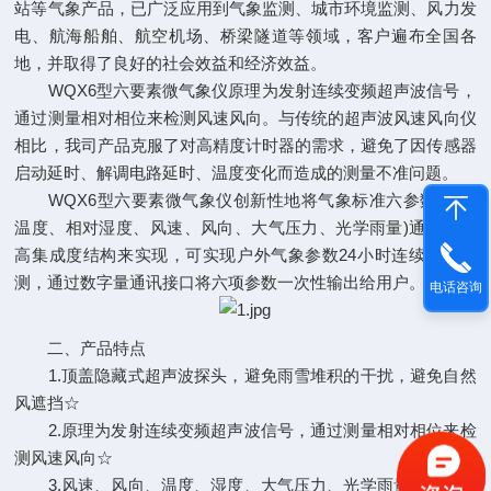
站等气象产品，已广泛应用到气象监测、城市环境监测、风力发
电、航海船舶、航空机场、桥梁隧道等领域，客户遍布全国各
地，并取得了良好的社会效益和经济效益。
WQX6型六要素微气象仪原理为发射连续变频超声波信号，
通过测量相对相位来检测风速风向。与传统的超声波风速风向仪
相比，我司产品克服了对高精度计时器的需求，避免了因传感器
启动延时、解调电路延时、温度变化而造成的测量不准问题。
WQX6型六要素微气象仪创新性地将气象标准六参数(环境
温度、相对湿度、风速、风向、大气压力、光学雨量)通过一个
高集成度结构来实现，可实现户外气象参数24小时连续在线监
测，通过数字量通讯接口将六项参数一次性输出给用户。
电话咨询
二、产品特点
1.顶盖隐藏式超声波探头，避免雨雪堆积的干扰，避免自然
风遮挡☆
2.原理为发射连续变频超声波信号，通过测量相对相位来检
测风速风向☆
3.风速、风向、温度、湿度、大气压力、光学雨量六要素一