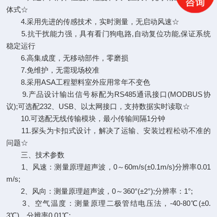
体式☆
4.采用先进的传感技术，实时测量，无启动风速☆
5.抗干扰能力强，具有看门狗电路,自动复位功能,保证系统
稳定运行
6.高集成度，无移动部件，零磨损
7.免维护，无需现场校准
8.采用ASA工程塑料室外应用常年不变色
9.产品设计输出信号标配为RS485通讯接口(MODBUS协
议);可选配232、USB、以太网接口，支持数据实时读取☆
10.可选配无线传输模块，最小传输间隔1分钟
11.探头为卡扣式设计，解决了运输、安装过程松动不准的
问题☆
三、技术参数
1、风速：测量原理超声波，0～60m/s(±0.1m/s)分辨率0.01
m/s;
2、风向：测量原理超声波，0～360°(±2°);分辨率：1°;
3、空气温度：测量原理二极管结电压法，-40-80℃(±0.
3℃)，分辨率0.01℃;