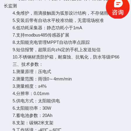
长监测
4.免维护，雨滴接触面为弧形设计结构，不存储雨水
5.安装后带有自动水平校准功能，无需现场校准
6.低功耗采集器：静态功耗小于1mA
7.支持modbus485传感器扩展
8.太阳能充电管理MPPT自动功率点跟踪
9.短信报警，超限后向zhi定的手机上发送短信
10.不锈钢材质防护箱，耐腐蚀、抗氧化，防水等级IP66
三、技术参数：
1.测量原理：压电式
2.测量范围：雨强0～4mm/min
3.测量精度：±4%
4.分辨率：0.01mm
5.供电方式：太阳能供电
6.太阳能功率：30W
7.蓄电池参数：20Ah
8.支架：碳钢2米支架
9.工作环境：-40℃～60℃