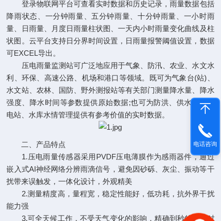
登录物联网平台可查看实时数据和历史记录，雨量数据包括
降雨状态、一分钟雨量、五分钟雨量、十分钟雨量、一小时雨
量、日雨量、月度日雨量柱状图、一天内小时雨量变化曲线及柱
状图。云平台支持日分界时间设置，日雨量报警阈值设置，数据
可EXCEL导出。
压电雨量监测站可广泛地应用于气象、防汛、农业、水文水
利、环保、高速公路、机场和港口等领域。既可为气象台(站)、
水文站、农林、国防、野外测报站等有关部门测量降水量、降水
强度、降水时间等参数提供原始数据;也可为防洪、供水调度、
电站、水库水情管理提供有参考价值的实时数据。
二、产品特点
电话咨询
1.压电雨量传感器采用PVDF压电薄膜作为感雨器件，通过
嵌入式AI神经网络分辨雨滴信号，避免因砂砾、灰尘、振动等干
扰带来误触发，一体化设计，外观精美
2.测量精度高，量程宽，稳定性能好，低功耗，抗外界干扰
能力强
3.可全天候工作，不受天气变化的影响，精确到秒的降雨时